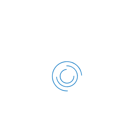
Sed ut perspiciatis unde omnis iste natus error voluptatem
accusantium doloremque laudantium totam rem aperiam
eaque ipsa.
Global consumer insights
Sed ut perspiciatis unde omnis iste natus error voluptatem
accusantium doloremque laudantium totam rem aperiam
eaque ipsa.